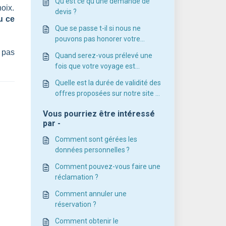
Qu'est ce qu'une demande de
oix.
devis ?
u ce
Que se passe t-il si nous ne
pouvons pas honorer votre
demande ?
 pas
Quand serez-vous prélevé une
fois que votre voyage est
confirmé ?
Quelle est la durée de validité des
offres proposées sur notre site ?
Pourquoi les prix de vos séjours
Vous pourriez être intéressé
évoluent-ils ?
par -
Comment sont gérées les
données personnelles ?
Comment pouvez-vous faire une
réclamation ?
Comment annuler une
réservation ?
Comment obtenir le