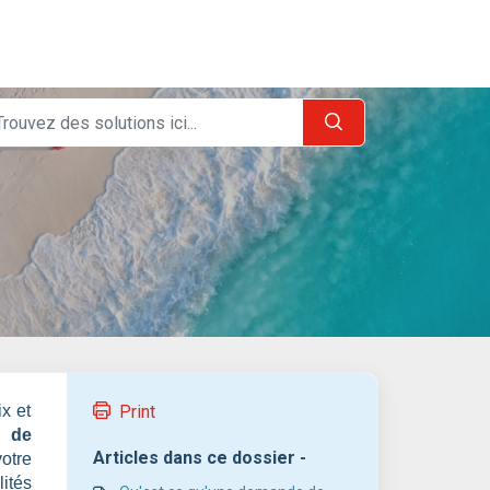
ix et
Print
 de
Articles dans ce dossier -
otre
ités