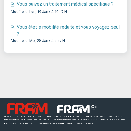
Vous suivez un traitement médical spécifique ?
Modifié le Lun, 19 Janv. à 10:47 H
Vous êtes à mobilité réduite et vous voyagez seul
?
Modifié le Mer, 28 Janv. à 5:57 H
KARAVEL - 17, rue de l’Echiquier – 75010 PARIS - SAS au capital de 86.506.179 Euros - RCS PARIS B 532 321 916
Immatriculation Atout France : IM075140042 - TVA intracommunautaire : FR52532321916 - Garant : APST, 87-89 Rue
de la Boétie 75008 Paris – RCP : Helvetia Assurances, 25 quai Lamandé - 76600 Le Havre