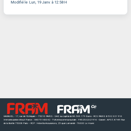
Modifié le Lun, 19 Janv. à 12:58 H
KARAVEL - 17, rue de l’Echiquier – 75010 PARIS - SAS au capital de 86.506.179 Euros - RCS PARIS B 532 321 916
Immatriculation Atout France : IM075140042 - TVA intracommunautaire : FR52532321916 - Garant : APST, 87-89 Rue
de la Boétie 75008 Paris – RCP : Helvetia Assurances, 25 quai Lamandé - 76600 Le Havre