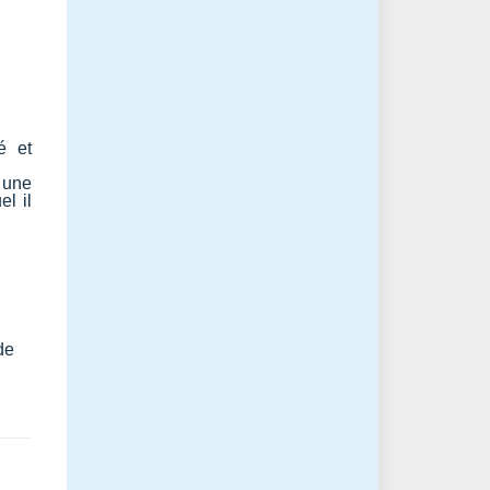
é et
 une
l il
de