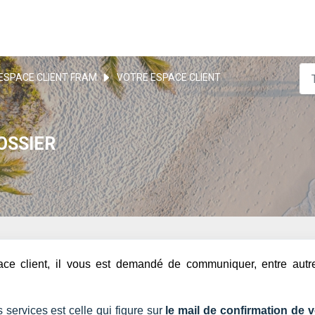
ESPACE CLIENT FRAM
VOTRE ESPACE CLIENT
OSSIER
space client, il vous est demandé de communiquer, entre autre
 services est celle qui figure sur
le mail de confirmation de v