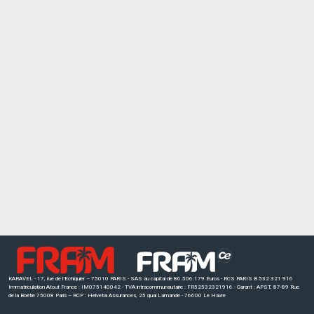
KARAVEL - 17, rue de l’Echiquier – 75010 PARIS - SAS au capital de 86.506.179 Euros - RCS PARIS B 532 321 916
Immatriculation Atout France : IM075140042 - TVA intracommunautaire : FR52532321916 - Garant : APST, 87-89 Rue
de la Boétie 75008 Paris – RCP : Helvetia Assurances, 25 quai Lamandé - 76600 Le Havre