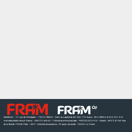
KARAVEL - 17, rue de l’Echiquier – 75010 PARIS - SAS au capital de 86.506.179 Euros - RCS PARIS B 532 321 916
Immatriculation Atout France : IM075140042 - TVA intracommunautaire : FR52532321916 - Garant : APST, 87-89 Rue
de la Boétie 75008 Paris – RCP : Helvetia Assurances, 25 quai Lamandé - 76600 Le Havre