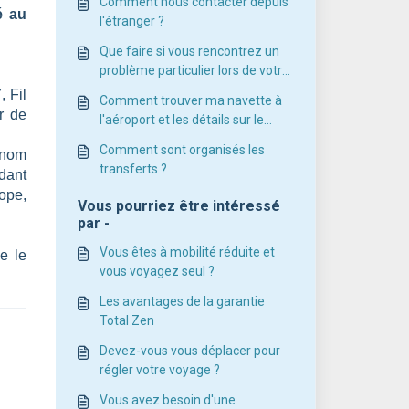
Comment nous contacter depuis
é au
l'étranger ?
Que faire si vous rencontrez un
problème particulier lors de votre
voyage ?
, Fil
Comment trouver ma navette à
r de
l'aéroport et les détails sur le
transfert ?
Comment sont organisés les
énom
transferts ?
dant
ope,
Vous pourriez être intéressé
par -
Vous êtes à mobilité réduite et
e le
vous voyagez seul ?
Les avantages de la garantie
Total Zen
Devez-vous vous déplacer pour
régler votre voyage ?
Vous avez besoin d'une