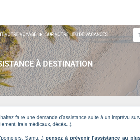
T VOTRE VOYAGE
SUR VOTRE LIEU DE VACANCES
SISTANCE À DESTINATION
uhaitez faire une demande d'assistance suite à un imprévu sur
iement, frais médicaux, décès...).
 (pompiers, Samu...)
pensez à prévenir l'assistance au plus