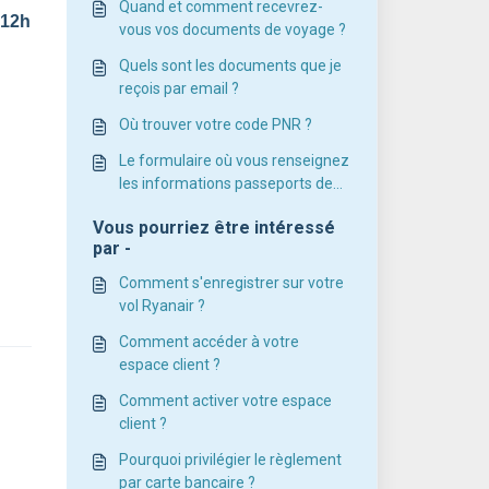
Quand et comment recevrez-
 12
h
vous vos documents de voyage ?
Quels sont les documents que je
reçois par email ?
Où trouver votre code PNR ?
Le formulaire où vous renseignez
les informations passeports de
tous les passagers comporte des
Vous pourriez être intéressé
erreurs. Comment devez-vous
par -
procéder pour y apporter des
corrections ?
Comment s'enregistrer sur votre
vol Ryanair ?
Comment accéder à votre
espace client ?
Comment activer votre espace
client ?
Pourquoi privilégier le règlement
par carte bancaire ?