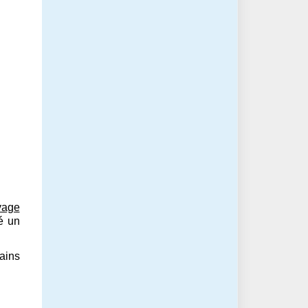
yage
é un
ains