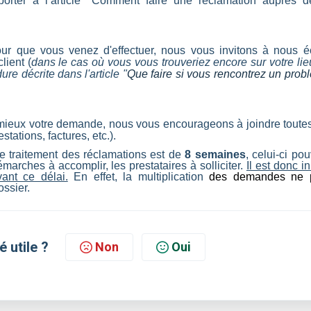
orter à l’article "Comment faire une réclamation auprès d
ur que vous venez d'effectuer, nous vous invitons à nous éc
lient (
dans le cas où vous vous trouveriez encore sur votre lie
re décrite dans l'article "
Que faire si vous rencontrez un prob
u mieux votre demande, nous vous encourageons à joindre toutes
stations, factures, etc.).
 traitement des réclamations est de
8 semaines
, celui-ci po
marches à accomplir, les prestataires à solliciter.
Il est donc in
ant ce délai.
En effet, la multiplication
des demandes ne 
ossier.
é utile ?
Non
Oui