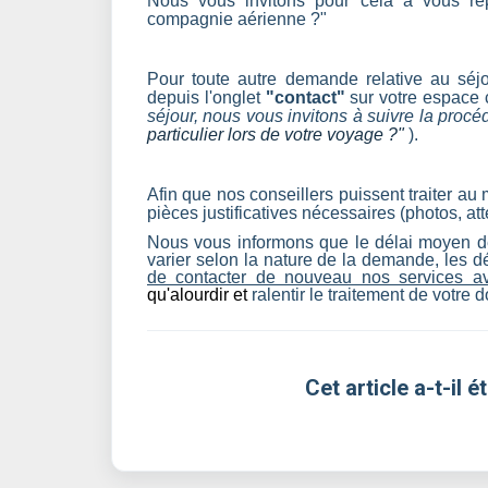
Nous vous invitons pour cela à vous rep
compagnie aérienne ?"
Pour toute autre demande relative au séjo
depuis l'onglet
"contact"
sur votre espace c
séjour, nous vous invitons à suivre la procédu
particulier lors de votre voyage ?"
).
Afin que nos conseillers puissent traiter a
pièces justificatives nécessaires (photos, atte
Nous vous informons que le délai moyen de
varier selon la nature de la demande, les dé
de contacter de nouveau nos services av
qu'
alourdir et
ralentir le traitement de votre d
Cet article a-t-il ét