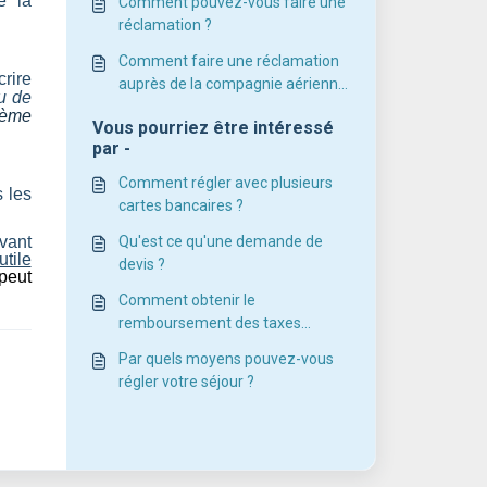
e la
Comment pouvez-vous faire une
réclamation ?
Comment faire une réclamation
rire
auprès de la compagnie aérienne
u de
?
lème
Vous pourriez être intéressé
par -
Comment régler avec plusieurs
 les
cartes bancaires ?
uvant
Qu'est ce qu'une demande de
utile
devis ?
peut
Comment obtenir le
remboursement des taxes
aéroport ?
Par quels moyens pouvez-vous
régler votre séjour ?