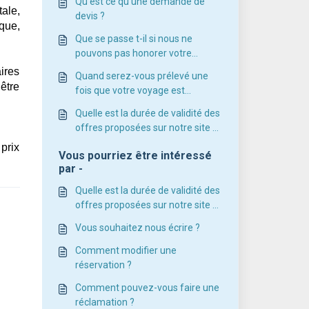
Qu'est ce qu'une demande de
ale,
devis ?
que,
Que se passe t-il si nous ne
pouvons pas honorer votre
demande ?
ires
Quand serez-vous prélevé une
être
fois que votre voyage est
confirmé ?
Quelle est la durée de validité des
offres proposées sur notre site ?
Pourquoi les prix de vos séjours
prix
Vous pourriez être intéressé
évoluent-ils ?
par -
Quelle est la durée de validité des
offres proposées sur notre site ?
Pourquoi les prix de vos séjours
Vous souhaitez nous écrire ?
évoluent-ils ?
Comment modifier une
réservation ?
Comment pouvez-vous faire une
réclamation ?